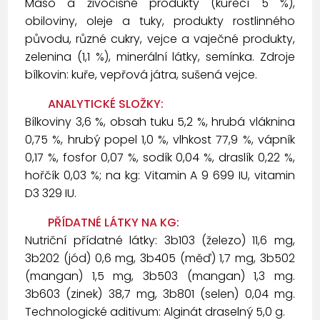
Maso a živočišné produkty (kuřecí 5 %),
obiloviny, oleje a tuky, produkty rostlinného
původu, různé cukry, vejce a vaječné produkty,
zelenina (1,1 %), minerální látky, semínka. Zdroje
bílkovin: kuře, vepřová játra, sušená vejce.
ANALYTICKÉ SLOŽKY:
Bílkoviny 3,6 %, obsah tuku 5,2 %, hrubá vláknina
0,75 %, hrubý popel 1,0 %, vlhkost 77,9 %, vápník
0,17 %, fosfor 0,07 %, sodík 0,04 %, draslík 0,22 %,
hořčík 0,03 %; na kg: Vitamin A 9 699 IU, vitamin
D3 329 IU.
PŘÍDATNÉ LÁTKY NA KG:
Nutriční přídatné látky: 3b103 (železo) 11,6 mg,
3b202 (jód) 0,6 mg, 3b405 (měď) 1,7 mg, 3b502
(mangan) 1,5 mg, 3b503 (mangan) 1,3 mg.
3b603 (zinek) 38,7 mg, 3b801 (selen) 0,04 mg.
Technologické aditivum: Alginát draselný 5,0 g.