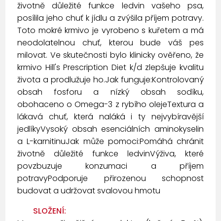
životně důležité funkce ledvin vašeho psa,
posílila jeho chuť k jídlu a zvýšila příjem potravy.
Toto mokré krmivo je vyrobeno s kuřetem a má
neodolatelnou chuť, kterou bude váš pes
milovat. Ve skutečnosti bylo klinicky ověřeno, že
krmivo Hill's Prescription Diet k/d zlepšuje kvalitu
života a prodlužuje ho.Jak funguje:Kontrolovaný
obsah fosforu a nízký obsah sodíku,
obohaceno o Omega-3 z rybího olejeTextura a
lákavá chuť, která naláká i ty nejvybíravější
jedlíkyVysoký obsah esenciálních aminokyselin
a L-karnitinuJak může pomoci:Pomáhá chránit
životně důležité funkce ledvinVýživa, které
povzbuzuje konzumaci a příjem
potravyPodporuje přirozenou schopnost
budovat a udržovat svalovou hmotu
SLOŽENÍ: