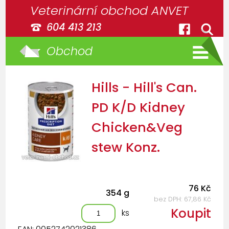
Veterinární obchod ANVET
604 413 213
Obchod
Hills - Hill's Can.
PD K/D Kidney
Chicken&Veg
stew Konz.
76 Kč
354 g
bez DPH: 67,86 Kč
Koupit
ks