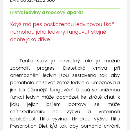
EAN: 0052742021386
Dieta:
ledviny a močový aparát
Když má pes poškozenou ledvinovou tkáň,
nemohou jeho ledviny fungovat stejně
dobře jako dříve.
Tento stav je nevratný, ale je možné
zpomalit progresi. Dietetická krmiva při
onemocnění ledvin jsou sestavena tak, aby
pomáhala snižovat zátěž ledvin a umožňovala
jim tak účinnější fungování. U psů se sníženou
funkcí ledvin může docházet ke ztrátě chuti k
jídlu jejich příjem potravy se může
snížit.Odborníci na výživu a veterináři
společnosti Hill's vyvinuli klinickou výživu Hill's
Prescription Diet k/d tak, aby pomohla chránit