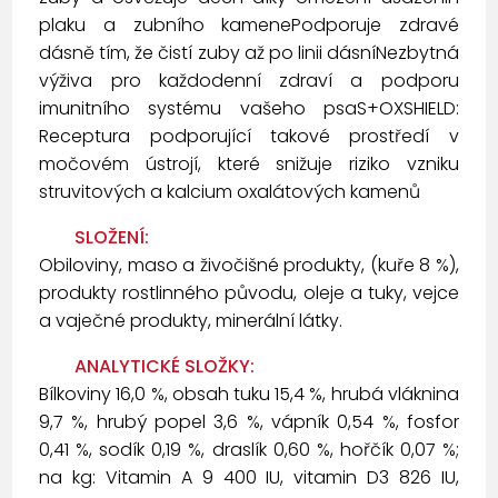
plaku a zubního kamenePodporuje zdravé
dásně tím, že čistí zuby až po linii dásníNezbytná
výživa pro každodenní zdraví a podporu
imunitního systému vašeho psaS+OXSHIELD:
Receptura podporující takové prostředí v
močovém ústrojí, které snižuje riziko vzniku
struvitových a kalcium oxalátových kamenů
SLOŽENÍ:
Obiloviny, maso a živočišné produkty, (kuře 8 %),
produkty rostlinného původu, oleje a tuky, vejce
a vaječné produkty, minerální látky.
ANALYTICKÉ SLOŽKY:
Bílkoviny 16,0 %, obsah tuku 15,4 %, hrubá vláknina
9,7 %, hrubý popel 3,6 %, vápník 0,54 %, fosfor
0,41 %, sodík 0,19 %, draslík 0,60 %, hořčík 0,07 %;
na kg: Vitamin A 9 400 IU, vitamin D3 826 IU,