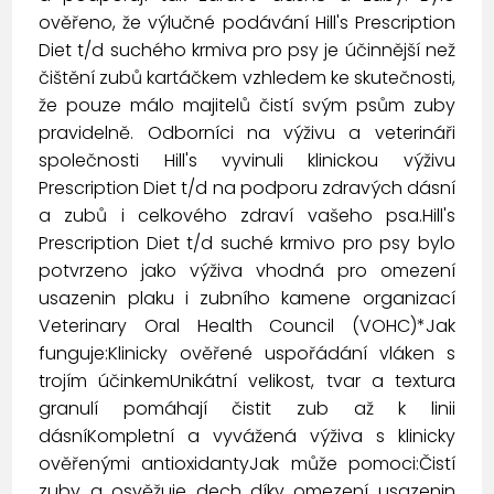
ověřeno, že výlučné podávání Hill's Prescription
Diet t/d suchého krmiva pro psy je účinnější než
čištění zubů kartáčkem vzhledem ke skutečnosti,
že pouze málo majitelů čistí svým psům zuby
pravidelně. Odborníci na výživu a veterináři
společnosti Hill's vyvinuli klinickou výživu
Prescription Diet t/d na podporu zdravých dásní
a zubů i celkového zdraví vašeho psa.Hill's
Prescription Diet t/d suché krmivo pro psy bylo
potvrzeno jako výživa vhodná pro omezení
usazenin plaku i zubního kamene organizací
Veterinary Oral Health Council (VOHC)*Jak
funguje:Klinicky ověřené uspořádání vláken s
trojím účinkemUnikátní velikost, tvar a textura
granulí pomáhají čistit zub až k linii
dásníKompletní a vyvážená výživa s klinicky
ověřenými antioxidantyJak může pomoci:Čistí
zuby a osvěžuje dech díky omezení usazenin