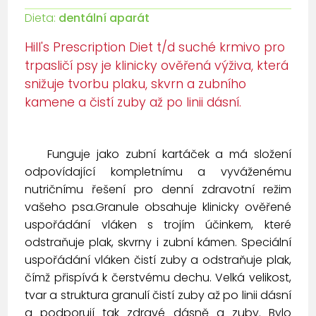
Dieta:
dentální aparát
Hill's Prescription Diet t/d suché krmivo pro
trpasličí psy je klinicky ověřená výživa, která
snižuje tvorbu plaku, skvrn a zubního
kamene a čistí zuby až po linii dásní.
Funguje jako zubní kartáček a má složení
odpovídající kompletnímu a vyváženému
nutričnímu řešení pro denní zdravotní režim
vašeho psa.Granule obsahuje klinicky ověřené
uspořádání vláken s trojím účinkem, které
odstraňuje plak, skvrny i zubní kámen. Speciální
uspořádání vláken čistí zuby a odstraňuje plak,
čímž přispívá k čerstvému dechu. Velká velikost,
tvar a struktura granulí čistí zuby až po linii dásní
a podporují tak zdravé dásně a zuby. Bylo