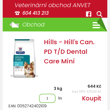
Veterinární obchod ANVET
604 413 213
Obchod
Hills - Hill's Can.
PD T/D Dental
Care Mini
644 Kč
3 kg
bez DPH: 575,00 Kč
Koupit
ks
EAN: 0052742402109