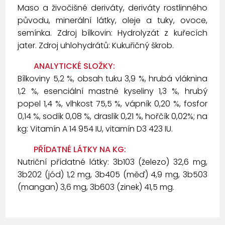
Maso a živočišné deriváty, deriváty rostlinného
původu, minerální látky, oleje a tuky, ovoce,
semínka. Zdroj bílkovin: Hydrolyzát z kuřecích
jater. Zdroj uhlohydrátů: Kukuřičný škrob.
ANALYTICKÉ SLOŽKY:
Bílkoviny 5,2 %, obsah tuku 3,9 %, hrubá vláknina
1,2 %, esenciální mastné kyseliny 1,3 %, hrubý
popel 1,4 %, vlhkost 75,5 %, vápník 0,20 %, fosfor
0,14 %, sodík 0,08 %, draslík 0,21 %, hořčík 0,02%; na
kg: Vitamín A 14 954 IU, vitamín D3 423 IU.
PŘÍDATNÉ LÁTKY NA KG:
Nutriční přídatné látky: 3b103 (železo) 32,6 mg,
3b202 (jód) 1,2 mg, 3b405 (měď) 4,9 mg, 3b503
(mangan) 3,6 mg, 3b603 (zinek) 41,5 mg.