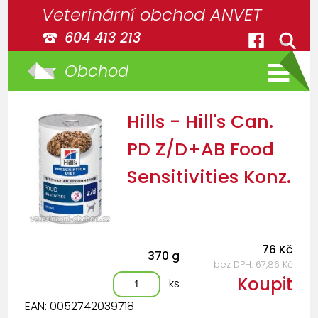
Veterinární obchod ANVET
604 413 213
Obchod
Hills - Hill's Can.
PD Z/D+AB Food
Sensitivities Konz.
76 Kč
370 g
bez DPH: 67,86 Kč
Koupit
ks
EAN: 0052742039718