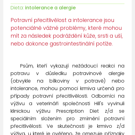
Dieta:
intolerance a alergie
Potravní přecitlivělost a intolerance jsou
potenciálně vážné problémy, které mohou
mít za následek podráždění kůže, srsti a uší,
nebo dokonce gastrointestinální potíže.
Psům, kteří vykazují nežádoucí reakci na
potravu v důsledku potravinové alergie
(obvykle na bílkoviny v potravě) nebo
intolerance, mohou pomoci krmiva určená pro
případy potravní přecitlivělosti. Odborníci na
výživu a veterináři společnosti Hill's vyvinuli
klinickou výživu Prescription Diet z/d se
speciálním složením pro zmírnění potravní
přecitlivělosti. Ve skutečnosti je krmivo z/d
výživa, u které je ověřeno, že omezuje příznaky