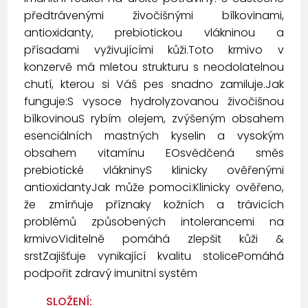
předtrávenými živočišnými bílkovinami,
antioxidanty, prebiotickou vlákninou a
přísadami vyživujícími kůži.Toto krmivo v
konzervě má mletou strukturu s neodolatelnou
chutí, kterou si Váš pes snadno zamiluje.Jak
funguje:S vysoce hydrolyzovanou živočišnou
bílkovinouS rybím olejem, zvýšeným obsahem
esenciálních mastných kyselin a vysokým
obsahem vitamínu EOsvědčená směs
prebiotické vlákninyS klinicky ověřenými
antioxidantyJak může pomoci:Klinicky ověřeno,
že zmírňuje příznaky kožních a trávicích
problémů způsobených intolerancemi na
krmivoViditelně pomáhá zlepšit kůži &
srstZajišťuje vynikající kvalitu stolicePomáhá
podpořit zdravý imunitní systém
SLOŽENÍ: