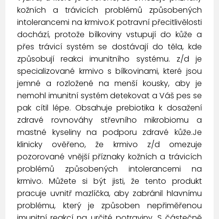
kožních a trávicích problémů způsobených
intolerancemi na krmivo.K potravní přecitlivělosti
dochází, protože bílkoviny vstupují do kůže a
přes trávicí systém se dostávají do těla, kde
způsobují reakci imunitního systému. z/d je
specializované krmivo s bílkovinami, které jsou
jemné a rozložené na menší kousky, aby je
nemohl imunitní systém detekovat a Váš pes se
pak cítil lépe. Obsahuje prebiotika k dosažení
zdravé rovnováhy střevního mikrobiomu a
mastné kyseliny na podporu zdravé kůže.Je
klinicky ověřeno, že krmivo z/d omezuje
pozorované vnější příznaky kožních a trávicích
problémů způsobených intolerancemi na
krmivo. Můžete si být jisti, že tento produkt
pracuje uvnitř mazlíčka, aby zabránil hlavnímu
problému, který je způsoben nepřiměřenou
imunitní reakcí na určité potraviny. S částečně