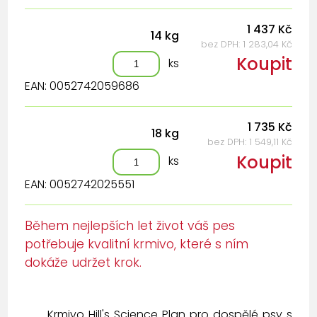
1 437 Kč
14 kg
bez DPH: 1 283,04 Kč
Koupit
ks
EAN: 0052742059686
1 735 Kč
18 kg
bez DPH: 1 549,11 Kč
Koupit
ks
EAN: 0052742025551
Během nejlepších let život váš pes
potřebuje kvalitní krmivo, které s ním
dokáže udržet krok.
Krmivo Hill's Science Plan pro dospělé psy s