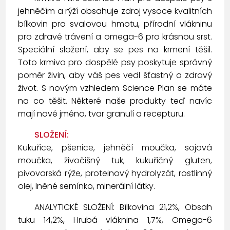
jehněčím a rýží obsahuje zdroj vysoce kvalitních
bílkovin pro svalovou hmotu, přírodní vlákninu
pro zdravé trávení a omega-6 pro krásnou srst.
Speciální složení, aby se pes na krmení těšil.
Toto krmivo pro dospělé psy poskytuje správný
poměr živin, aby váš pes vedl šťastný a zdravý
život. S novým vzhledem Science Plan se máte
na co těšit. Některé naše produkty teď navíc
mají nové jméno, tvar granulí a recepturu.
SLOŽENÍ:
Kukuřice, pšenice, jehněčí moučka, sojová
moučka, živočišný tuk, kukuřičný gluten,
pivovarská rýže, proteinový hydrolyzát, rostlinný
olej, lněné semínko, minerální látky.
ANALYTICKÉ SLOŽENÍ: Bílkovina 21,2%, Obsah
tuku 14,2%, Hrubá vláknina 1,7%, Omega-6