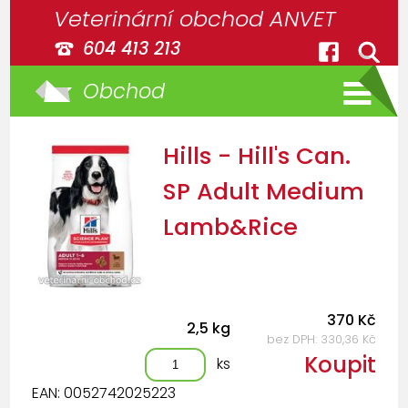
Veterinární obchod ANVET
604 413 213
Obchod
Hills - Hill's Can.
SP Adult Medium
Lamb&Rice
370 Kč
2,5 kg
bez DPH: 330,36 Kč
Koupit
ks
EAN: 0052742025223