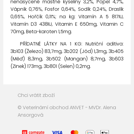
nenasycené mastné kyseliny 3,2%, Popel 4,7%,
Vápník 0,76%, Fosfor 0,64%, Sodík 0,24%, Draslík
0,65%, Hořčík 0,11%; na kg: Vitamín A 5 817IU,
Vitamín D3 438IU, Vitamin E 650mg, Vitamin C
70mg, Beta-karoten 1,5mg.
PŘÍDATNÉ LÁTKY NA 1 KG: Nutriční aditiva:
3b103 (Železo) 83,7mg, 3b202 (Jód) 1,3mg, 3b405
(Měď) 8,3mg, 3b502 (Mangan) 8,7mg, 3b603
(Zinek) 173mg, 3b801 (Selen) 0,2mg.
Chci vrátit zboží
© Veterinární obchod ANVET - MVDr. Alena
Ansorgová