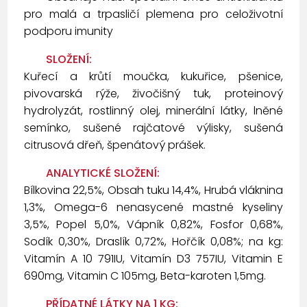
pro malá a trpasličí plemena pro celoživotní
podporu imunity
SLOŽENÍ:
Kuřecí a krůtí moučka, kukuřice, pšenice,
pivovarská rýže, živočišný tuk, proteinový
hydrolyzát, rostlinný olej, minerální látky, lněné
semínko, sušené rajčatové výlisky, sušená
citrusová dřeň, špenátový prášek.
ANALYTICKÉ SLOŽENÍ:
Bílkovina 22,5%, Obsah tuku 14,4%, Hrubá vláknina
1,3%, Omega-6 nenasycené mastné kyseliny
3,5%, Popel 5,0%, Vápník 0,82%, Fosfor 0,68%,
Sodík 0,30%, Draslík 0,72%, Hořčík 0,08%; na kg:
Vitamín A 10 791IU, Vitamín D3 757IU, Vitamin E
690mg, Vitamin C 105mg, Beta-karoten 1,5mg.
PŘÍDATNÉ LÁTKY NA 1 KG: