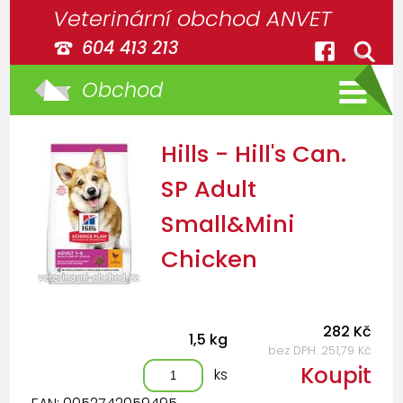
Veterinární obchod ANVET
604 413 213
Obchod
Hills - Hill's Can.
SP Adult
Small&Mini
Chicken
282 Kč
1,5 kg
bez DPH: 251,79 Kč
Koupit
ks