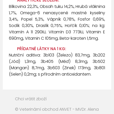
ANALYTICKÉ SLOŽENÍ:
Bílkovina 22,3%, Obsah tuku 14,2%, Hrubá vláknina
1,7%, Omega-6 nenasycené mastné kyseliny
3,4%, Popel 5,3%, Vápník 0,78%, Fosfor 0,69%,
Sodík 0,30%, Draslík 0,75%, Hořčík 0,10%; na kg:
Vitamín A 11 290IU, Vitamín D3 773IU, Vitamin E
690mg, Vitamin C 105mg, Beta-karoten 1,5mg.
PŘÍDATNÉ LÁTKY NA 1 KG:
Nutriční aditiva: 3b103 (Železo) 83,7mg, 3b202
(Jód) 1,3mg, 3b405 (Měď) 8,3mg, 3b502
(Mangan) 8,7mg, 3b603 (Zinek) 173mg, 3b801
(Selen) 0,2mg; s přírodním antioxidantem.
Chci vrátit zboží
© Veterinární obchod ANVET - MVDr. Alena