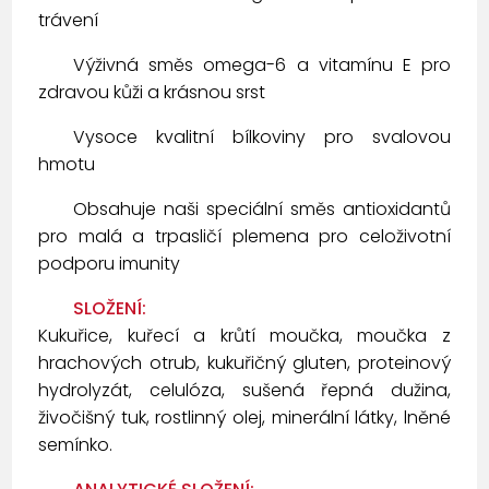
trávení
Výživná směs omega-6 a vitamínu E pro
zdravou kůži a krásnou srst
Vysoce kvalitní bílkoviny pro svalovou
hmotu
Obsahuje naši speciální směs antioxidantů
pro malá a trpasličí plemena pro celoživotní
podporu imunity
SLOŽENÍ:
Kukuřice, kuřecí a krůtí moučka, moučka z
hrachových otrub, kukuřičný gluten, proteinový
hydrolyzát, celulóza, sušená řepná dužina,
živočišný tuk, rostlinný olej, minerální látky, lněné
semínko.