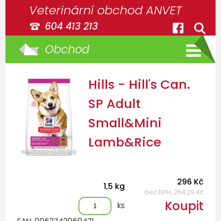
Veterinární obchod ANVET
604 413 213
Obchod
Hills - Hill's Can.
SP Adult
Small&Mini
Lamb&Rice
296 Kč
1,5 kg
bez DPH: 264,29 Kč
Koupit
ks