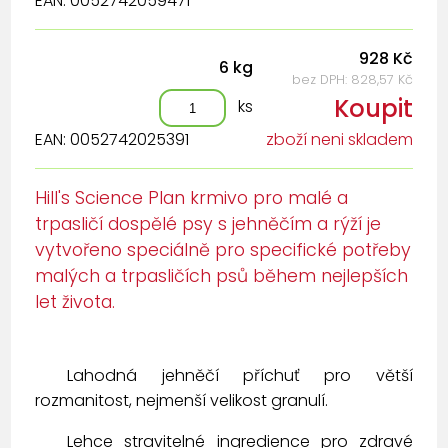
EAN: 0052742059471
928 Kč
6 kg
bez DPH: 828,57 Kč
Koupit
ks
EAN: 0052742025391
zboží neni skladem
Hill's Science Plan krmivo pro malé a
trpasličí dospělé psy s jehněčím a rýží je
vytvořeno speciálně pro specifické potřeby
malých a trpasličích psů během nejlepších
let života.
Lahodná jehněčí příchuť pro větší
rozmanitost, nejmenší velikost granulí.
Lehce stravitelné ingredience pro zdravé