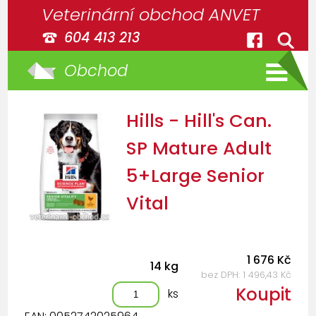
Veterinární obchod ANVET
604 413 213
Obchod
Hills - Hill's Can.
SP Mature Adult
5+Large Senior
Vital
1 676 Kč
14 kg
bez DPH: 1 496,43 Kč
Koupit
ks