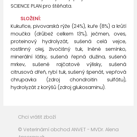
SCIENCE PLAN pro štěňata.
SLOŽENÍ:
Kukuřice, pivovarská rýže (24%), kuře (8%) a krůtí
moučka (drůbež celkem 13%), ječmen, oves,
proteinový hydrolyzát, sušená celá vejce,
rostlinný olej, živočišný tuk, lněné semínko,
minerální látky, sušená řepná dužina, sušená
mrkev, sušené rajčatové výlisky, sušená
citrusová dřeň, rybí tuk, sušený špenát, vepřová
chrupavka (zdroj chondroitin sulfátu),
hydrolyzát z korýšů (zdroj glukosaminu).
Chci vrátit zboží
© Veterinární obchod ANVET - MVDr. Alena