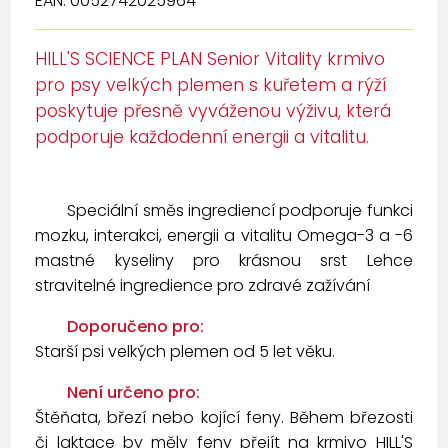
EAN: 0052742025964
HILL'S SCIENCE PLAN Senior Vitality krmivo
pro psy velkých plemen s kuřetem a rýží
poskytuje přesně vyváženou výživu, která
podporuje každodenní energii a vitalitu.
Speciální směs ingrediencí podporuje funkci
mozku, interakci, energii a vitalitu Omega-3 a -6
mastné kyseliny pro krásnou srst Lehce
stravitelné ingredience pro zdravé zažívání
Doporučeno pro:
Starší psi velkých plemen od 5 let věku.
Není určeno pro:
Štěňata, březí nebo kojící feny. Během březosti
či laktace by měly feny přejít na krmivo HILL'S