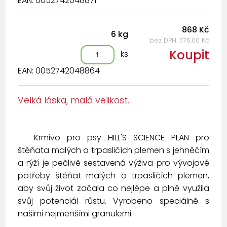
EAN: 0052742048871
868 Kč
6 kg
bez DPH: 775,00 Kč
Koupit
ks
EAN: 0052742048864
Velká láska, malá velikost.
Krmivo pro psy HILL'S SCIENCE PLAN pro
štěňata malých a trpasličích plemen s jehněčím
a rýží je pečlivě sestavená výživa pro vývojové
potřeby štěňat malých a trpasličích plemen,
aby svůj život začala co nejlépe a plně využila
svůj potenciál růstu. Vyrobeno speciálně s
našimi nejmenšími granulemi.