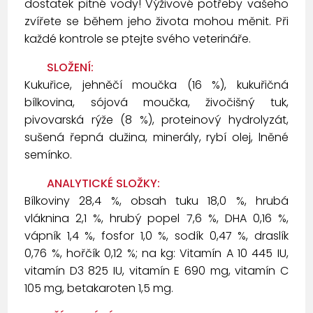
dostatek pitné vody! Výživové potřeby vašeho
zvířete se během jeho života mohou měnit. Při
každé kontrole se ptejte svého veterináře.
SLOŽENÍ:
Kukuřice, jehněčí moučka (16 %), kukuřičná
bílkovina, sójová moučka, živočišný tuk,
pivovarská rýže (8 %), proteinový hydrolyzát,
sušená řepná dužina, minerály, rybí olej, lněné
semínko.
ANALYTICKÉ SLOŽKY:
Bílkoviny 28,4 %, obsah tuku 18,0 %, hrubá
vláknina 2,1 %, hrubý popel 7,6 %, DHA 0,16 %,
vápník 1,4 %, fosfor 1,0 %, sodík 0,47 %, draslík
0,76 %, hořčík 0,12 %; na kg: Vitamín A 10 445 IU,
vitamín D3 825 IU, vitamín E 690 mg, vitamín C
105 mg, betakaroten 1,5 mg.