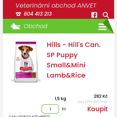
Veterinární obchod ANVET
604 413 213
Obchod
Hills - Hill's Can.
SP Puppy
Small&Mini
Lamb&Rice
282 Kč
1,5 kg
bez DPH: 251,79 Kč
Koupit
ks