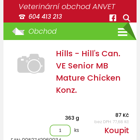
Veterinární obchod ANVET
604 413 213
Obchod
Hills - Hill's Can.
VE Senior MB
Mature Chicken
Konz.
87 Kč
363 g
bez DPH: 77,68 Kč
Koupit
ks