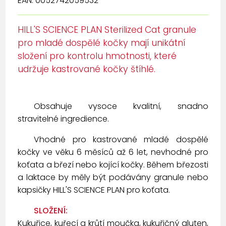
EAN: 0052742059532
HILL'S SCIENCE PLAN Sterilized Cat granule
pro mladé dospělé kočky mají unikátní
složení pro kontrolu hmotnosti, které
udržuje kastrované kočky štíhlé.
Obsahuje vysoce kvalitní, snadno
stravitelné ingredience.
Vhodné pro kastrované mladé dospělé
kočky ve věku 6 měsíců až 6 let, nevhodné pro
koťata a březí nebo kojící kočky. Během březosti
a laktace by měly být podávány granule nebo
kapsičky HILL'S SCIENCE PLAN pro koťata.
SLOŽENÍ:
Kukuřice, kuřecí a krůtí moučka, kukuřičný gluten,