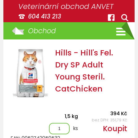
Veterinární obchod ANVET
604 413 213
Obchod
Hills - Hill's Fel.
Dry SP Adult
Young Steril.
CatChicken
394 Kč
1,5 kg
bez DPH: 351,79 Kč
Koupit
ks