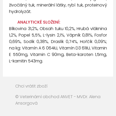
živočišný tuk, minerální látky, rybí tuk, proteinový
hydrolyzát.
ANALYTICKÉ SLOŽENÍ:
Bílkovina 31,2%, Obsah tuku 10,2%, Hrubá vláknina
1,2%, Popel 5,5%, L-lysin 2,1%, Vápník 0,81%, Fosfor
0,69%, Sodík 0,38%, Draslík 0,74%, Hořčík 0,09%;
na kg: Vitamín A 6 064IU, Vitamín D3 611IU, Vitamin
E 550mg, Vitamin C 90mg, Beta-karoten 1,5mg,
L-karnitin 543mg.
Chci vrátit zboží
© Veterinární obchod ANVET - MVDr. Alena
Ansorgová