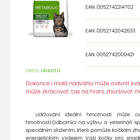
EAN: 0052742214702
EAN: 0052742042633
EAN: 0052742009421
Dieta:
obezita
Dokonce i malá nadváha může ovlivnit kval
může zkracovat čas na hraní, zhoršovat mob
Udržování ideální hmotnosti může ovli
hmotností.Odborníci na výživu a veterináři spol
speciálním složením, které pomůže kočkám zhub
energetickým výdejem Vaší kočky pro snadné