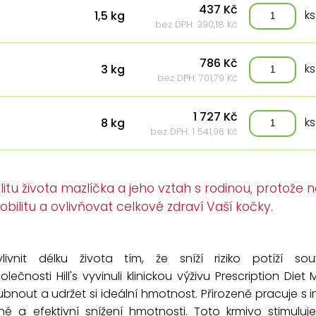
437 Kč
ks
1,5 kg
bez DPH: 390,18 Kč
786 Kč
ks
3 kg
bez DPH: 701,79 Kč
1 727 Kč
ks
8 kg
bez DPH: 1 541,96 Kč
itu života mazlíčka a jeho vztah s rodinou, protože
ilitu a ovlivňovat celkové zdraví Vaší kočky.
vnit délku života tím, že sníží riziko potíží souv
ečnosti Hill's vyvinuli klinickou výživu Prescription Diet
nout a udržet si ideální hmotnost. Přirozeně pracuje s i
 a efektivní snížení hmotnosti. Toto krmivo stimuluj