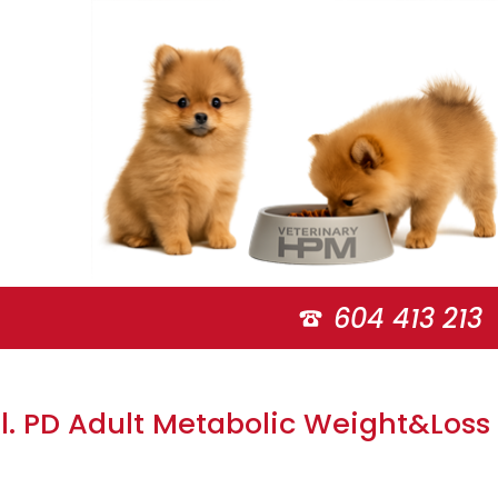
604 413 213
 Fel. PD Adult Metabolic Weight&Loss