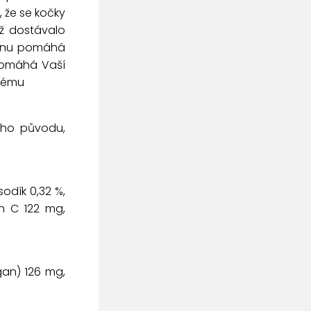
, že se kočky
yž dostávalo
itinu pomáhá
pomáhá Vaší
stému
ného původu,
sodík 0,32 %,
in C 122 mg,
gan) 126 mg,