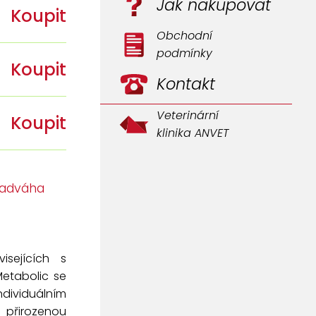
Jak nakupovat
Koupit
Obchodní
podmínky
Koupit
Kontakt
Veterinární
Koupit
klinika ANVET
 nadváha
isejících s
 Metabolic se
ndividuálním
e přirozenou