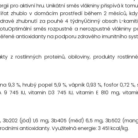
ii pro aktivní hru. Unikátní směs vlákniny přispívá k tomu
zvířat zhublo v domácím prostředí během 2 měsíců, kd
o zdravé zhubnutí za pouhé 4 týdnyÚčinný obsah L-karn
motuOptimální směs rozpustné a nerozpustné vlákniny 
 ověřené antioxidanty na podporu zdravého imunitního sy
kty z rostlinných proteinů, obiloviny, produkty rostlin
ina 9,3 %, hrubý popel 5,9 %, vápník 0,93 %, fosfor 0,72 %, 
 A 9 745 IU, vitamin D3 745 IU, vitamin E 810 mg, vitam
 mg, 3b202 (jód) 1,6 mg, 3b405 (měď) 6,5 mg, 3b502 (man
rodními antioxidanty. Využitelná energie: 3 451 kcal/kg.