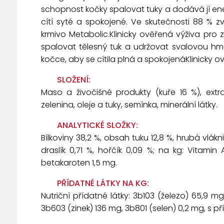
schopnost kočky spalovat tuky a dodává jí energ
cítí syté a spokojené. Ve skutečnosti 88 % 
krmivo Metabolic.Klinicky ověřená výživa pr
spalovat tělesný tuk a udržovat svalovou h
kočce, aby se cítila plná a spokojenáKlinicky
SLOŽENÍ:
Maso a živočišné produkty (kuře 16 %), extra
zelenina, oleje a tuky, semínka, minerální látky.
ANALYTICKÉ SLOŽKY:
Bílkoviny 38,2 %, obsah tuku 12,8 %, hrubá vlákn
draslík 0,71 %, hořčík 0,09 %; na kg: Vitamin
betakaroten 1,5 mg.
PŘÍDATNÉ LÁTKY NA KG:
Nutriční přídatné látky: 3b103 (železo) 65,9
3b603 (zinek) 136 mg, 3b801 (selen) 0,2 mg, s pří