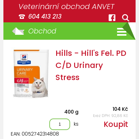
Veterinární obchod ANVET
604 413 213
Obchod
Hills - Hill's Fel. PD
C/D Urinary
Stress
104 Kč
400 g
bez DPH: 92,86 Kč
Koupit
ks
EAN: 0052742314808