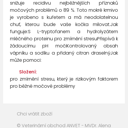
snižuje recidivu nejběžnějších příznaků
močových problémů o 89 %. Toto mokré krmivo
je vyrobeno s kuřetem a má neodolatelnou
chuť, kterou bude vaše kočka milovat.Jak
funguje:S L-tryptofanem a hydrolyzátem
mléčného proteinu pro zmírnění stresuPřispívá k
žádoucímu pH močiKontrolovaný obsah
vápníku a sodíku a přidaný citran draselnýJak
může pomoci:
Složení:
pro zmírnění stresu, který je rizikovým faktorem
pro běžné močové problémy
Chci vrátit zboží
© Veterinární obchod ANVET - MVDr. Alena