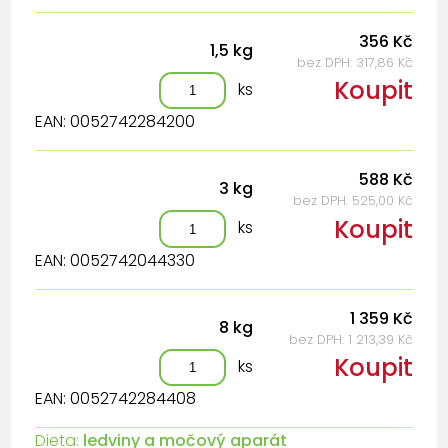
356 Kč
1,5 kg
bez DPH: 317,86 Kč
Koupit
ks
EAN: 0052742284200
588 Kč
3 kg
bez DPH: 525,00 Kč
Koupit
ks
EAN: 0052742044330
1 359 Kč
8 kg
bez DPH: 1 213,39 Kč
Koupit
ks
EAN: 0052742284408
Dieta:
ledviny a močový aparát