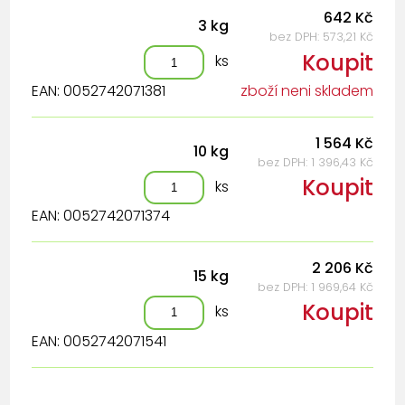
642 Kč
3 kg
bez DPH: 573,21 Kč
Koupit
ks
EAN: 0052742071381
zboží neni skladem
1 564 Kč
10 kg
bez DPH: 1 396,43 Kč
Koupit
ks
EAN: 0052742071374
2 206 Kč
15 kg
bez DPH: 1 969,64 Kč
Koupit
ks
EAN: 0052742071541