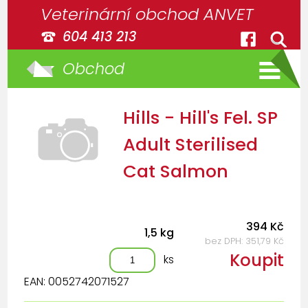
Veterinární obchod ANVET
604 413 213
Obchod
Hills - Hill's Fel. SP
Adult Sterilised
Cat Salmon
394 Kč
1,5 kg
bez DPH: 351,79 Kč
Koupit
ks
EAN: 0052742071527